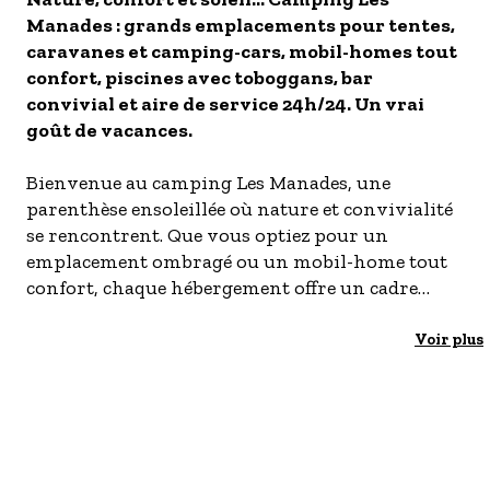
Manades : grands emplacements pour tentes,
- Les établissements Accueil vélo
caravanes et camping-cars, mobil-homes tout
LES OFFRES MYPROVENCE
confort, piscines avec toboggans, bar
S'inscrire à nos newsletters
convivial et aire de service 24h/24. Un vrai
goût de vacances.
Bienvenue au camping Les Manades, une
parenthèse ensoleillée où nature et convivialité
se rencontrent. Que vous optiez pour un
emplacement ombragé ou un mobil-home tout
confort, chaque hébergement offre un cadre
idéal pour se détendre et profiter pleinement de
vos vacances.
Voir plus
Plongez dans notre espace aquatique avec
piscines et toboggans, parfait pour petits et
grands en quête de fraîcheur et de fun. Entre
moments de baignade, éclats de rire et détente au