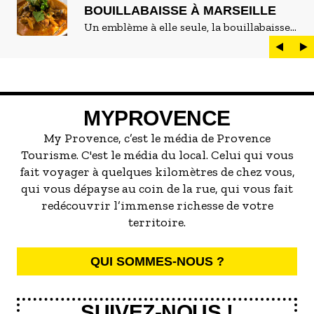
BOUILLABAISSE À MARSEILLE
Un emblème à elle seule, la bouillabaisse
est LE plat marseillais par excellence. On
peut d'ailleurs vite être submergé·e par la
marée de restaurants qui se vantent de
servir la meilleure...
MYPROVENCE
My Provence, c’est le média de Provence
Tourisme. C'est le média du local. Celui qui vous
fait voyager à quelques kilomètres de chez vous,
qui vous dépayse au coin de la rue, qui vous fait
redécouvrir l’immense richesse de votre
territoire.
QUI SOMMES-NOUS ?
SUIVEZ-NOUS !