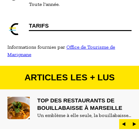
Toute l'année.
TARIFS
Informations fournies par
Office de Tourisme de
Marignane
ARTICLES LES + LUS
TOP DES RESTAURANTS DE
BOUILLABAISSE À MARSEILLE
Un emblème à elle seule, la bouillabaisse
est LE plat marseillais par excellence. On
peut d'ailleurs vite être submergé·e par la
marée de restaurants qui se vantent de