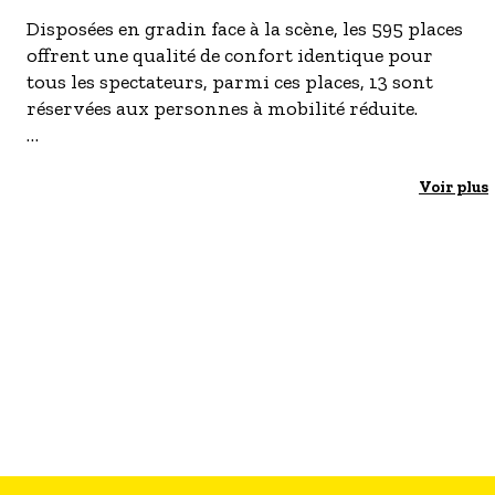
- Les établissements Accueil vélo
Disposées en gradin face à la scène, les 595 places
offrent une qualité de confort identique pour
LES OFFRES MYPROVENCE
tous les spectateurs, parmi ces places, 13 sont
S'inscrire à nos newsletters
réservées aux personnes à mobilité réduite.
Le théâtre possède des équipements et
sonorisations de dernière génération : écran
Voir plus
rétractable de 105m2 et une scène de 300m2.
Loges confortables et petit salon VIP.