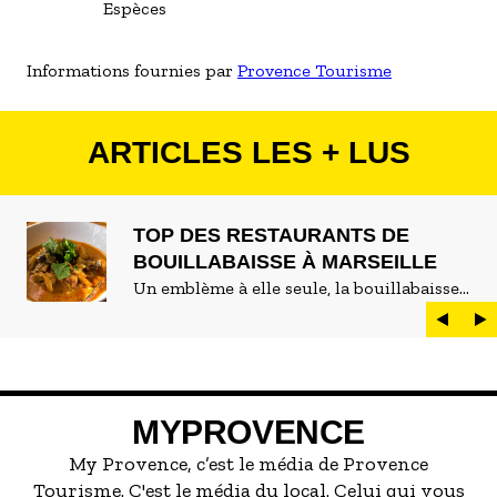
Espèces
Informations fournies par
Provence Tourisme
ARTICLES LES + LUS
TOP DES RESTAURANTS DE
BOUILLABAISSE À MARSEILLE
Un emblème à elle seule, la bouillabaisse
est LE plat marseillais par excellence. On
peut d'ailleurs vite être submergé·e par la
marée de restaurants qui se vantent de
servir la meilleure...
MYPROVENCE
My Provence, c’est le média de Provence
Tourisme. C'est le média du local. Celui qui vous