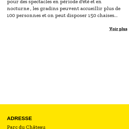
pour des spectacles en période d'été et en
- Les établissements Accueil vélo
nocturne , les gradins peuvent accueillir plus de
100 personnes et on peut disposer 150 chaises
LES OFFRES MYPROVENCE
sur l'esplanade après avoir monté une
S'inscrire à nos newsletters
scène.Tous les ans on y accueille la fête de l'école,
Voir plus
les manifestations de la fête de la musique et le
festival de jazz.
ADRESSE
Parc du Château