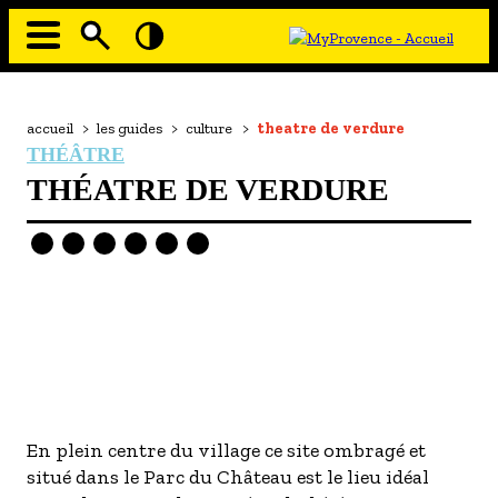
Aller
au
contenu
principal
EN MODE ECO
Navigation
principale
Fil
accueil
>
les guides
>
culture
>
theatre de verdure
À MOI LA CULTURE
d'Ariane
THÉÂTRE
AU GRAND AIR
THÉATRE DE VERDURE
PASSEZ À TABLE
SOUS TOUTES LES COUTUMES
TOURISME ET HANDICAP
ENVIE DE BALADE
L'AGENDA
LES GUIDES TOURISTIQUES
Image
Image
En plein centre du village ce site ombragé et
- Les hébergements
situé dans le Parc du Château est le lieu idéal
- Les restaurants