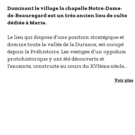
- Les établissements Accueil vélo
Dominant le village la chapelle Notre-Dame-
de-Beauregard est un très ancien lieu de culte
LES OFFRES MYPROVENCE
dédiée à Marie.
S'inscrire à nos newsletters
Le lieu qui dispose d’une position stratégique et
domine toute la vallée de la Durance, est occupé
depuis la Préhistoire. Les vestiges d’un oppidum
protohistorique y ont été découverts et
l’enceinte, construite au cours du XVIème siècle,
s’implante probablement en partie sur
l’ancienne enceinte protohistorique.
Voir plus
La vocation religieuse du lieu date du Moyen Âge
puisque les sources écrites attestent, pour cette
période, de l’existence d’un ermitage et d’une
chapelle dédiée à Saint-Pierre. En 1660, à
l’emplacement de cette dernière, l’ordre des
Augustin fait implanter un couvent. Celui-ci est
ruiné et en partie détruit à la Révolution. Il faut