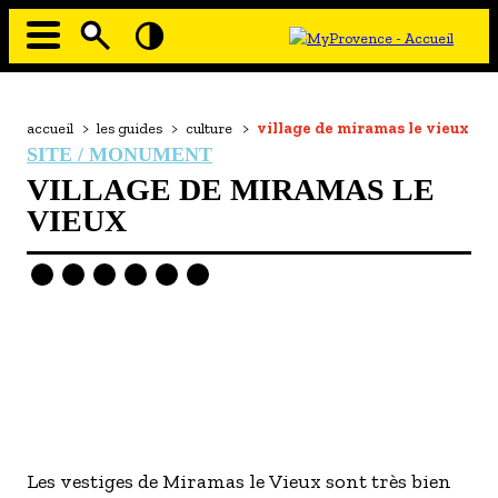
Aller
au
contenu
principal
EN MODE ECO
Navigation
principale
Fil
accueil
>
les guides
>
culture
>
village de miramas le vieux
À MOI LA CULTURE
d'Ariane
SITE / MONUMENT
AU GRAND AIR
VILLAGE DE MIRAMAS LE
PASSEZ À TABLE
VIEUX
SOUS TOUTES LES COUTUMES
TOURISME ET HANDICAP
ENVIE DE BALADE
L'AGENDA
LES GUIDES TOURISTIQUES
- Les hébergements
Image
Les vestiges de Miramas le Vieux sont très bien
- Les restaurants