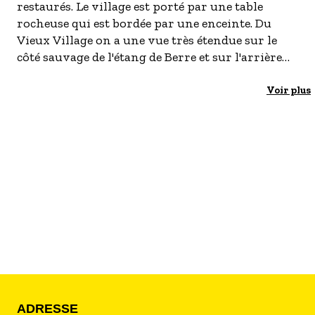
restaurés. Le village est porté par une table
- Les établissements Accueil vélo
rocheuse qui est bordée par une enceinte. Du
Vieux Village on a une vue très étendue sur le
LES OFFRES MYPROVENCE
côté sauvage de l'étang de Berre et sur l'arrière
S'inscrire à nos newsletters
pays. Le village a conservé ses maisons
anciennes à double entrée. Les vestiges du
Voir plus
château, bâti au XII ème s, affichent un passage
voûté sur croisée d'ogives. L' église du XVème est
agrémentée d'un clocher-arcades.
La chapelle Saint Jullien XII°inscrite à
l'inventaire des monuments historiques est un
joyau de l'art roman provençal.
ADRESSE