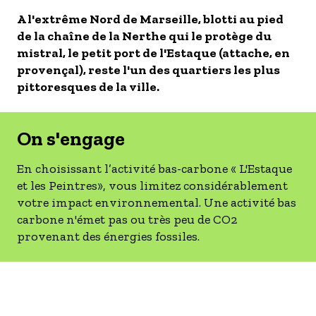
- Les établissements Accueil vélo
A l'extrême Nord de Marseille, blotti au pied
de la chaîne de la Nerthe qui le protège du
LES OFFRES MYPROVENCE
mistral, le petit port de l'Estaque (attache, en
S'inscrire à nos newsletters
provençal), reste l'un des quartiers les plus
pittoresques de la ville.
On s'engage
En choisissant l’activité bas-carbone « L'Estaque
et les Peintres», vous limitez considérablement
votre impact environnemental. Une activité bas
carbone n'émet pas ou très peu de CO2
provenant des énergies fossiles.