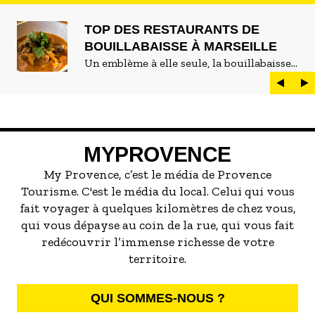
TOP DES RESTAURANTS DE
BOUILLABAISSE À MARSEILLE
Un emblème à elle seule, la bouillabaisse
est LE plat marseillais par excellence. On
peut d'ailleurs vite être submergé·e par la
marée de restaurants qui se vantent de
servir la meilleure...
MYPROVENCE
My Provence, c’est le média de Provence
Tourisme. C'est le média du local. Celui qui vous
fait voyager à quelques kilomètres de chez vous,
qui vous dépayse au coin de la rue, qui vous fait
redécouvrir l’immense richesse de votre
territoire.
QUI SOMMES-NOUS ?