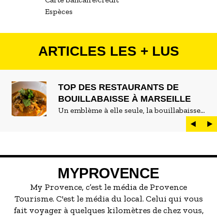
Espèces
ARTICLES LES + LUS
TOP DES RESTAURANTS DE
BOUILLABAISSE À MARSEILLE
Un emblème à elle seule, la bouillabaisse
est LE plat marseillais par excellence. On
peut d'ailleurs vite être submergé·e par la
marée de restaurants qui se vantent de
servir la meilleure...
MYPROVENCE
My Provence, c’est le média de Provence
Tourisme. C'est le média du local. Celui qui vous
fait voyager à quelques kilomètres de chez vous,