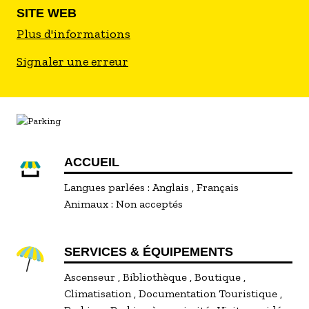
Bioulès, Bernard Buffet, Albert Gleizes, Eugène
SITE WEB
Leroy ou encore Paul Rebeyrolle.
Plus d'informations
Signaler une erreur
Deux à trois expositions temporaires sont
organisées chaque année autour de thèmes
importants de la peinture ou de peintres et
dessinateurs de grand talent.
Surface de l'exposition temporaire : 350
ACCUEIL
Langues parlées :
Anglais
Français
Animaux :
Non acceptés
SERVICES & ÉQUIPEMENTS
Ascenseur
Bibliothèque
Boutique
Climatisation
Documentation Touristique