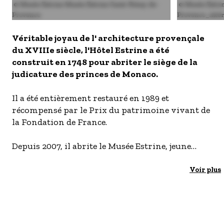
Image
© Musée Estrine Musée Estrine Saint-Rémy-de-
Image
© Musée Estrin
- Les établissements Accueil vélo
Provence
Provence_intér
LES OFFRES MYPROVENCE
Véritable joyau de l' architecture provençale
S'inscrire à nos newsletters
du XVIIIe siècle, l'Hôtel Estrine a été
construit en 1748 pour abriter le siège de la
judicature des princes de Monaco.
Il a été entièrement restauré en 1989 et
récompensé par le Prix du patrimoine vivant de
la Fondation de France.
Depuis 2007, il abrite le Musée Estrine, jeune
musée de France et vient de bénéficier en 2014
d'un vaste programme d'agrandissement et de
Voir plus
rénovation.
Pour rendre hommage à Vincent van Gogh qui
vécut à Saint-Rémy- de-Provence du 8 mai 1889