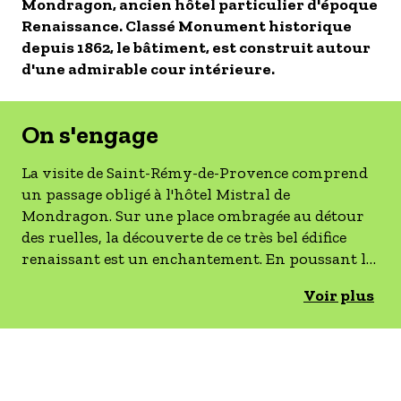
Mondragon, ancien hôtel particulier d'époque
- Les établissements Accueil vélo
Renaissance. Classé Monument historique
depuis 1862, le bâtiment, est construit autour
LES OFFRES MYPROVENCE
d'une admirable cour intérieure.
S'inscrire à nos newsletters
On s'engage
La visite de Saint-Rémy-de-Provence comprend
un passage obligé à l'hôtel Mistral de
Mondragon. Sur une place ombragée au détour
des ruelles, la découverte de ce très bel édifice
renaissant est un enchantement. En poussant la
porte le plaisir est doublé car cette architecture
Voir plus
classée abrite le Musée des Alpilles. L'espace
muséographique est dédié à la valorisation du
patrimoine local. Au fil des salles, les visiteurs
remontent le temps, parcourent les paysages et
les traditions. Les collections d'ethnologie et