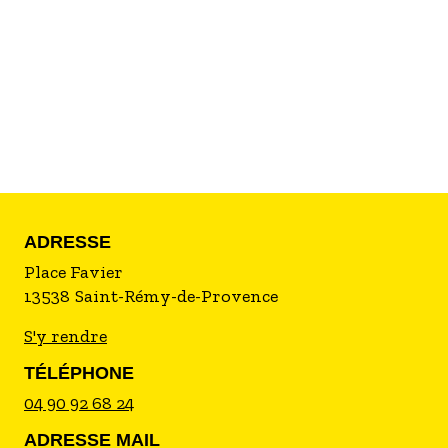
d'arts graphiques constituent un fonds précieux.
C'est ainsi que l'esprit vagabonde au milieu des
vestiges antiques, des costumes traditionnels,
des santons en terre, des cigales, de l'agriculture
des anciens ou encore de l'univers fantastique
des enluminures d'Augustin Gonfond ...
ADRESSE
Place Favier
13538
Saint-Rémy-de-Provence
S'y rendre
TÉLÉPHONE
04 90 92 68 24
ADRESSE MAIL