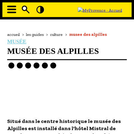
Aller
au
contenu
principal
EN MODE ECO
Navigation
principale
Fil
accueil
>
les guides
>
culture
>
musee des alpilles
À MOI LA CULTURE
d'Ariane
MUSÉE
AU GRAND AIR
MUSÉE DES ALPILLES
PASSEZ À TABLE
SOUS TOUTES LES COUTUMES
TOURISME ET HANDICAP
ENVIE DE BALADE
L'AGENDA
LES GUIDES TOURISTIQUES
Image
Image
Situé dans le centre historique le musée des
- Les hébergements
Alpilles est installé dans l'hôtel Mistral de
- Les restaurants