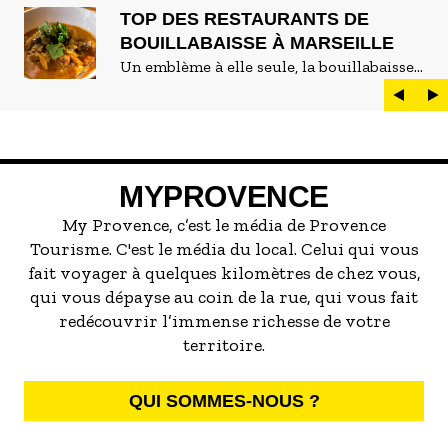
TOP DES RESTAURANTS DE
BOUILLABAISSE À MARSEILLE
Un emblème à elle seule, la bouillabaisse
est LE plat marseillais par excellence. On
peut d'ailleurs vite être submergé·e par la
marée de restaurants qui se vantent de
servir la meilleure...
MYPROVENCE
My Provence, c’est le média de Provence
Tourisme. C'est le média du local. Celui qui vous
fait voyager à quelques kilomètres de chez vous,
qui vous dépayse au coin de la rue, qui vous fait
redécouvrir l’immense richesse de votre
territoire.
QUI SOMMES-NOUS ?