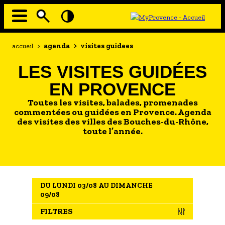
Aller
au
contenu
principal
EN MODE ECO
Navigation
Fil
accueil
>
agenda
>
visites guidees
principale
d'Ariane
À MOI LA CULTURE
LES VISITES GUIDÉES
AU GRAND AIR
EN PROVENCE
PASSEZ À TABLE
Toutes les visites, balades, promenades
SOUS TOUTES LES COUTUMES
commentées ou guidées en Provence. Agenda
des visites des villes des Bouches-du-Rhône,
toute l’année.
TOURISME ET HANDICAP
ENVIE DE BALADE
L'AGENDA
DU LUNDI 03/08 AU DIMANCHE
LES GUIDES TOURISTIQUES
09/08
LES OFFRES MYPROVENCE
FILTRES