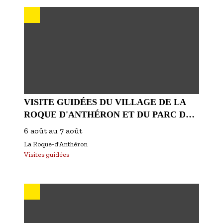
S'inscrire à nos newsletters
VISITE GUIDÉES DU VILLAGE DE LA
ROQUE D'ANTHÉRON ET DU PARC DU
CHÂTEAU DE FLORANS
6 août
au
7 août
La Roque-d'Anthéron
Visites guidées