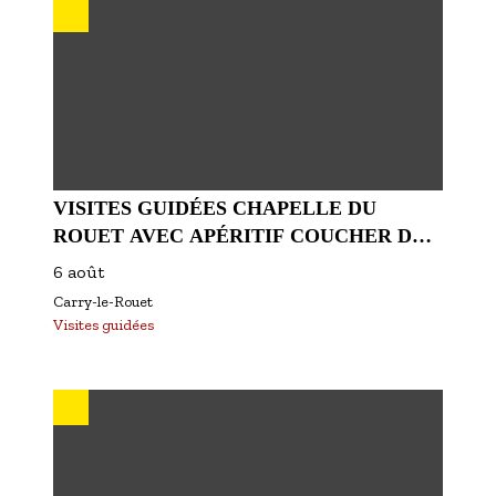
VISITES GUIDÉES CHAPELLE DU
ROUET AVEC APÉRITIF COUCHER DE
SOLEIL AOÛT 2026
6 août
Carry-le-Rouet
Visites guidées