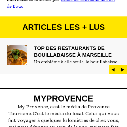
de Bouc
ARTICLES LES + LUS
TOP DES RESTAURANTS DE
BOUILLABAISSE À MARSEILLE
Un emblème à elle seule, la bouillabaisse
est LE plat marseillais par excellence. On
peut d'ailleurs vite être submergé·e par la
marée de restaurants qui se vantent de
servir la meilleure...
MYPROVENCE
My Provence, c’est le média de Provence
Tourisme. C'est le média du local. Celui qui vous
fait voyager à quelques kilomètres de chez vous,