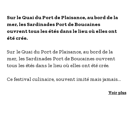
S'inscrire à nos newsletters
Image
Image
Sur le Quai du Port de Plaisance, au bord de la
mer, les Sardinades Port de Boucaines
ouvrent tous les étés dans le lieu où elles ont
été crée.
Sur le Quai du Port de Plaisance, au bord de la
mer, les Sardinades Port de Boucaines ouvrent
tous les étés dans le lieu où elles ont été crée.
Ce festival culinaire, souvent imité mais jamais
égalé, résonne en écho dans toute la Provence et
bien au delà. En effet, on y vient des 4 coins de la
Voir plus
France pour goûter aux fruits de l'hospitalité et
s'enivrer de convivialité. On s'y régale de tous les
plats qui bordent la Méditerranée: des grillades
de poissons comme les emblématiques sardines,
aux préparations culinaires typiques.