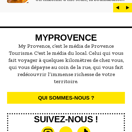
est LE plat marseillais par excellence. On
peut d'ailleurs vite être submergé·e par la
marée de restaurants qui se vantent de
servir la meilleure...
MYPROVENCE
My Provence, c’est le média de Provence
Tourisme. C'est le média du local. Celui qui vous
fait voyager à quelques kilomètres de chez vous,
qui vous dépayse au coin de la rue, qui vous fait
redécouvrir l’immense richesse de votre
territoire.
QUI SOMMES-NOUS ?
SUIVEZ-NOUS !