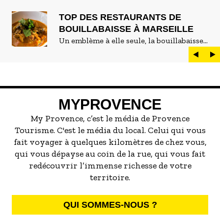
TOP DES RESTAURANTS DE
BOUILLABAISSE À MARSEILLE
Un emblème à elle seule, la bouillabaisse
est LE plat marseillais par excellence. On
peut d'ailleurs vite être submergé·e par la
marée de restaurants qui se vantent de
servir la meilleure...
MYPROVENCE
My Provence, c’est le média de Provence
Tourisme. C'est le média du local. Celui qui vous
fait voyager à quelques kilomètres de chez vous,
qui vous dépayse au coin de la rue, qui vous fait
redécouvrir l’immense richesse de votre
territoire.
QUI SOMMES-NOUS ?