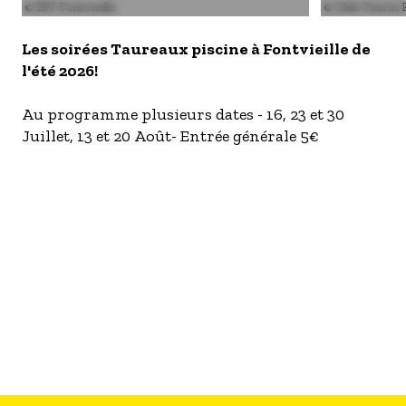
S'inscrire à nos newsletters
Image
© BIT Fontvieille
Image
© Club Taurin F
Les soirées Taureaux piscine à Fontvieille de
l'été 2026!
Au programme plusieurs dates - 16, 23 et 30
Juillet, 13 et 20 Août- Entrée générale 5€