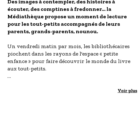
S'inscrire à nos newsletters
Des images à contempler, des histoires à
écouter, des comptines à fredonner... la
Médiathèque propose un moment de lecture
pour les tout-petits accompagnés de leurs
parents, grands-parents, nounou.
Un vendredi matin par mois, les bibliothécaires
piochent dans les rayons de l'espace « petite
enfance » pour faire découvrir le monde du livre
aux tout-petits.
Public : de 0 à 3 ans
Tarif : gratuit, sur inscription
Voir plus
Rens. et réservation : 04 42 17 00 63