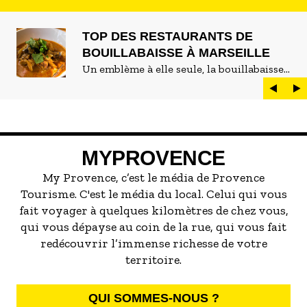
TOP DES RESTAURANTS DE
BOUILLABAISSE À MARSEILLE
Un emblème à elle seule, la bouillabaisse
est LE plat marseillais par excellence. On
peut d'ailleurs vite être submergé·e par la
marée de restaurants qui se vantent de
servir la meilleure...
MYPROVENCE
My Provence, c’est le média de Provence
Tourisme. C'est le média du local. Celui qui vous
fait voyager à quelques kilomètres de chez vous,
qui vous dépayse au coin de la rue, qui vous fait
redécouvrir l’immense richesse de votre
territoire.
QUI SOMMES-NOUS ?