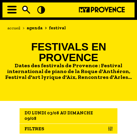
Aller
au
contenu
principal
EN MODE ECO
Navigation
Fil
accueil
>
agenda
>
festival
principale
d'Ariane
À MOI LA CULTURE
FESTIVALS EN
AU GRAND AIR
PROVENCE
PASSEZ À TABLE
Dates des festivals de Provence : Festival
SOUS TOUTES LES COUTUMES
international de piano de la Roque d'Anthéron,
Festival d'art lyrique d'Aix, Rencontres d'Arles...
TOURISME ET HANDICAP
ENVIE DE BALADE
L'AGENDA
DU LUNDI 03/08 AU DIMANCHE
LES GUIDES TOURISTIQUES
09/08
LES OFFRES MYPROVENCE
FILTRES