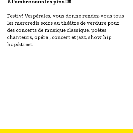
S'inscrire à nos newsletters
A l'ombre sous les pins !!!!!
Festiv', Vespérales, vous donne rendez-vous tous
les mercredis soirs au théâtre de verdure pour
des concerts de musique classique, poètes
chanteurs, opéra , concert et jazz, show hip
hop/street.