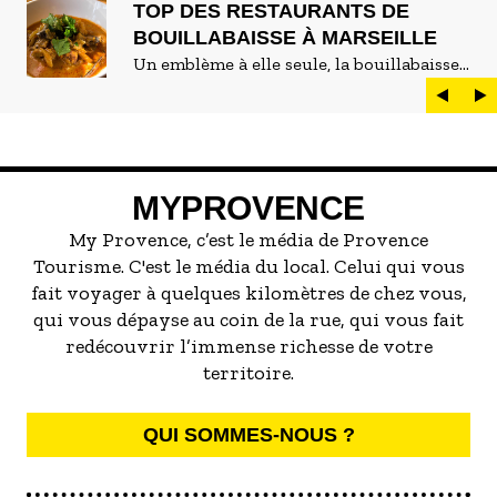
TOP DES RESTAURANTS DE
BOUILLABAISSE À MARSEILLE
Un emblème à elle seule, la bouillabaisse
est LE plat marseillais par excellence. On
peut d'ailleurs vite être submergé·e par la
marée de restaurants qui se vantent de
servir la meilleure...
MYPROVENCE
My Provence, c’est le média de Provence
Tourisme. C'est le média du local. Celui qui vous
fait voyager à quelques kilomètres de chez vous,
qui vous dépayse au coin de la rue, qui vous fait
redécouvrir l’immense richesse de votre
territoire.
QUI SOMMES-NOUS ?