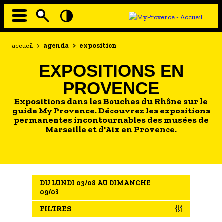
Aller
au
contenu
principal
EN MODE ECO
Navigation
Fil
accueil
>
agenda
>
exposition
principale
d'Ariane
À MOI LA CULTURE
EXPOSITIONS EN
AU GRAND AIR
PROVENCE
PASSEZ À TABLE
Expositions dans les Bouches du Rhône sur le
SOUS TOUTES LES COUTUMES
guide My Provence. Découvrez les expositions
permanentes incontournables des musées de
Marseille et d'Aix en Provence.
TOURISME ET HANDICAP
ENVIE DE BALADE
L'AGENDA
DU LUNDI 03/08 AU DIMANCHE
LES GUIDES TOURISTIQUES
09/08
LES OFFRES MYPROVENCE
FILTRES