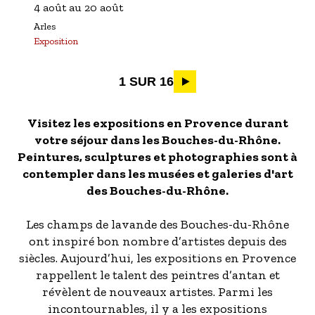
L'EXPOSITION PERSONNELLE DE
4 août
au
20 août
ZHANG GENGQI )
Arles
Exposition
Pagination
1 SUR 16
Visitez les expositions en Provence durant
votre séjour dans les Bouches-du-Rhône.
Peintures, sculptures et photographies sont à
contempler dans les musées et galeries d'art
des Bouches-du-Rhône.
Les champs de lavande des Bouches-du-Rhône
ont inspiré bon nombre d’artistes depuis des
siècles. Aujourd’hui, les expositions en Provence
rappellent le talent des peintres d’antan et
révèlent de nouveaux artistes. Parmi les
incontournables, il y a les expositions