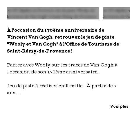
S'inscrire à nos newsletters
Image
© OTI Alpilles en Provence Jeu de piste "Wooly, sur
Image
© OTI Alpilles 
les traces de Van Gogh" à Saint-Rémy-de-Provence
les traces de 
À l'occasion du 170ème anniversaire de
Vincent Van Gogh, retrouvez le jeu de piste
"Wooly et Van Gogh" à l'Office de Tourisme de
Saint-Rémy-de-Provence !
Partez avec Wooly sur les traces de Van Gogh à
l'occasion de son 170ème anniversaire.
Jeu de piste à réaliser en famille - À partir de 7
ans.
Livret à venir récupérer à l'accueil de l'Office de
Tourisme de Saint-Rémy-de-Provence.
Voir plus
Pour faire ce jeu, n'oubliez pas votre
stylo/crayon.