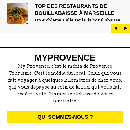
TOP DES RESTAURANTS DE
BOUILLABAISSE À MARSEILLE
Un emblème à elle seule, la bouillabaisse
est LE plat marseillais par excellence. On
peut d'ailleurs vite être submergé·e par la
marée de restaurants qui se vantent de
servir la meilleure...
MYPROVENCE
My Provence, c’est le média de Provence
Tourisme. C'est le média du local. Celui qui vous
fait voyager à quelques kilomètres de chez vous,
qui vous dépayse au coin de la rue, qui vous fait
redécouvrir l’immense richesse de votre
territoire.
QUI SOMMES-NOUS ?