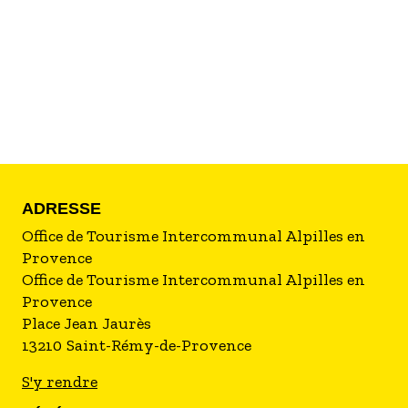
Vincent Van Gogh est né le 30 mars 1853 à
Zundert aux Pays-Bas.
Il arrive en Provence en 1888 et est fasciné par la
lumière des paysages, le peintre y réalise de
célèbres tableaux tels que la Chambre de Van
Gogh à Arles, la Nuit Étoilée à Saint-Rémy-de-
Provence et les Amandiers en Fleurs également
réalisé à Saint-Rémy-de-Provence...
ADRESSE
Office de Tourisme Intercommunal Alpilles en
Provence
Office de Tourisme Intercommunal Alpilles en
Provence
Place Jean Jaurès
13210
Saint-Rémy-de-Provence
S'y rendre