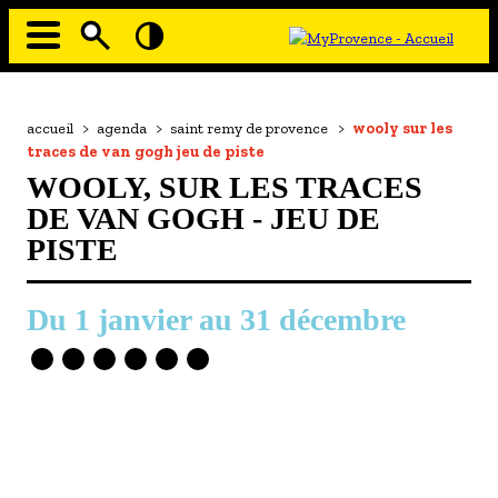
Aller
au
contenu
principal
EN MODE ECO
Navigation
principale
Fil
accueil
>
agenda
>
saint remy de provence
>
wooly sur les
À MOI LA CULTURE
d'Ariane
traces de van gogh jeu de piste
AU GRAND AIR
WOOLY, SUR LES TRACES
PASSEZ À TABLE
DE VAN GOGH - JEU DE
PISTE
SOUS TOUTES LES COUTUMES
TOURISME ET HANDICAP
1 janvier
au
31 décembre
ENVIE DE BALADE
L'AGENDA
LES GUIDES TOURISTIQUES
LES OFFRES MYPROVENCE