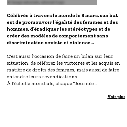
S'inscrire à nos newsletters
Image
© Image autorisée, internet Logo
Célébrée à travers le monde le 8 mars, son but
est de promouvoir l’égalité des femmes et des
hommes, d’éradiquer les stéréotypes et de
créer des modèles de comportement sans
discrimination sexiste ni violence...
C'est aussi l'occasion de faire un bilan sur leur
situation, de célébrer les victoires et les acquis en
matière de droits des femmes, mais aussi de faire
entendre leurs revendications.
À l'échelle mondiale, chaque "Journée
internationale des droits des femmes" aborde un
thème précis, fixé par l'ONU et donnant lieu à de
Voir plus
nombreux débats. Par exemple : le combat pour
l'égalité entre hommes et femmes, la mise en
avant de femmes ayant réussi dans des
domaines professionnels variés, l'histoire des