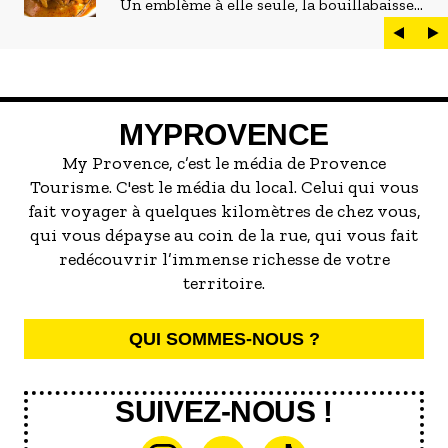
Un emblème à elle seule, la bouillabaisse
est LE plat marseillais par excellence. On
peut d'ailleurs vite être submergé·e par la
marée de restaurants qui se vantent de
servir la meilleure...
MYPROVENCE
My Provence, c’est le média de Provence
Tourisme. C'est le média du local. Celui qui vous
fait voyager à quelques kilomètres de chez vous,
qui vous dépayse au coin de la rue, qui vous fait
redécouvrir l’immense richesse de votre
territoire.
QUI SOMMES-NOUS ?
SUIVEZ-NOUS !