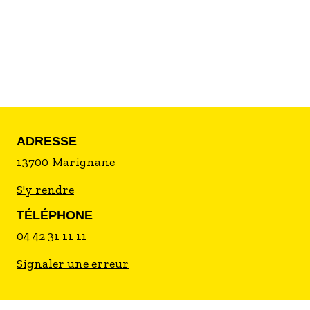
femmes...
En France, dans la mesure du possible, des
concerts, spectacles, conférences, marches,
défilés, événements sportifs ou encore
expositions sont proposés.
ADRESSE
13700
Marignane
S'y rendre
TÉLÉPHONE
04 42 31 11 11
Signaler une erreur