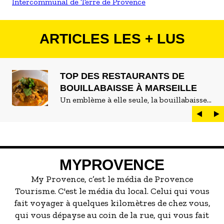
Intercommunal de Terre de Provence
ARTICLES LES + LUS
TOP DES RESTAURANTS DE
BOUILLABAISSE À MARSEILLE
Un emblème à elle seule, la bouillabaisse
est LE plat marseillais par excellence. On
peut d'ailleurs vite être submergé·e par la
marée de restaurants qui se vantent de
servir la meilleure...
MYPROVENCE
My Provence, c’est le média de Provence
Tourisme. C'est le média du local. Celui qui vous
fait voyager à quelques kilomètres de chez vous,
qui vous dépayse au coin de la rue, qui vous fait