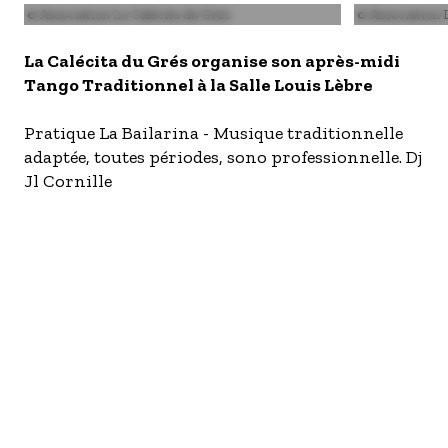
S'inscrire à nos newsletters
Image
© Association La Calécita du Grès
Image
© Association 
La Calécita du Grés organise son après-midi
Tango Traditionnel à la Salle Louis Lèbre
Pratique La Bailarina - Musique traditionnelle
adaptée, toutes périodes, sono professionnelle. Dj
Jl Cornille