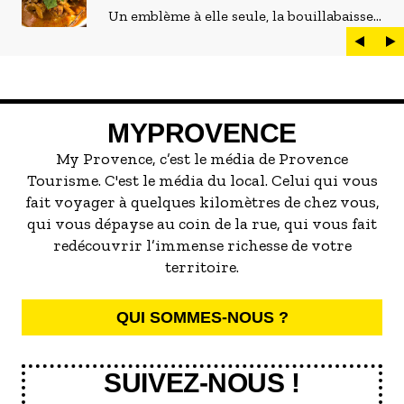
Un emblème à elle seule, la bouillabaisse
est LE plat marseillais par excellence. On
peut d'ailleurs vite être submergé·e par la
marée de restaurants qui se vantent de
servir la meilleure...
MYPROVENCE
My Provence, c’est le média de Provence
Tourisme. C'est le média du local. Celui qui vous
fait voyager à quelques kilomètres de chez vous,
qui vous dépayse au coin de la rue, qui vous fait
redécouvrir l’immense richesse de votre
territoire.
QUI SOMMES-NOUS ?
SUIVEZ-NOUS !