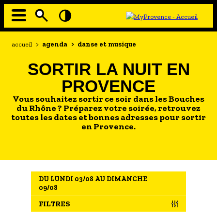
Aller
au
contenu
principal
EN MODE ECO
Navigation
Fil
accueil
>
agenda
>
danse et musique
principale
d'Ariane
À MOI LA CULTURE
SORTIR LA NUIT EN
AU GRAND AIR
PROVENCE
PASSEZ À TABLE
Vous souhaitez sortir ce soir dans les Bouches
SOUS TOUTES LES COUTUMES
du Rhône ? Préparez votre soirée, retrouvez
toutes les dates et bonnes adresses pour sortir
en Provence.
TOURISME ET HANDICAP
ENVIE DE BALADE
L'AGENDA
DU LUNDI 03/08 AU DIMANCHE
LES GUIDES TOURISTIQUES
09/08
LES OFFRES MYPROVENCE
FILTRES