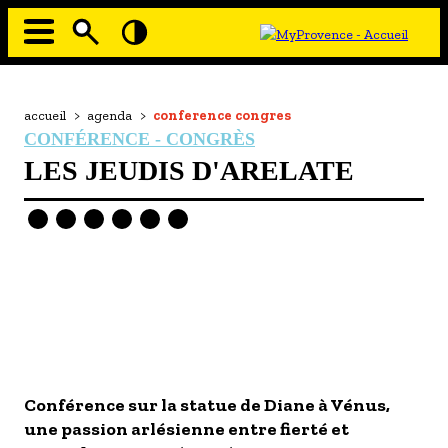
Aller
au
contenu
principal
EN MODE ECO
Navigation
principale
Fil
accueil
>
agenda
>
conference congres
À MOI LA CULTURE
d'Ariane
CONFÉRENCE - CONGRÈS
AU GRAND AIR
LES JEUDIS D'ARELATE
PASSEZ À TABLE
SOUS TOUTES LES COUTUMES
TOURISME ET HANDICAP
ENVIE DE BALADE
L'AGENDA
LES GUIDES TOURISTIQUES
Image
Conférence sur la statue de Diane à Vénus,
LES OFFRES MYPROVENCE
une passion arlésienne entre fierté et