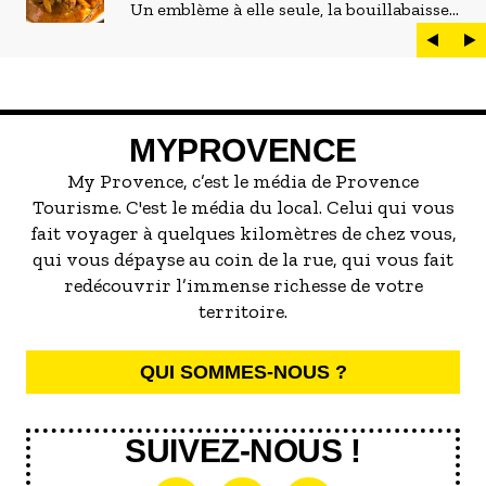
Un emblème à elle seule, la bouillabaisse
est LE plat marseillais par excellence. On
peut d'ailleurs vite être submergé·e par la
marée de restaurants qui se vantent de
servir la meilleure...
MYPROVENCE
My Provence, c’est le média de Provence
Tourisme. C'est le média du local. Celui qui vous
fait voyager à quelques kilomètres de chez vous,
qui vous dépayse au coin de la rue, qui vous fait
redécouvrir l’immense richesse de votre
territoire.
QUI SOMMES-NOUS ?
SUIVEZ-NOUS !