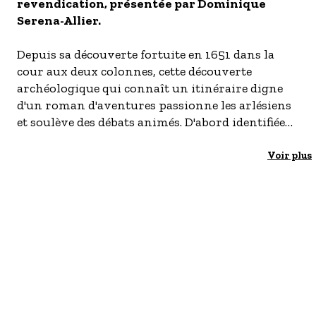
S'inscrire à nos newsletters
revendication, présentée par Dominique
Serena-Allier.
Depuis sa découverte fortuite en 1651 dans la
cour aux deux colonnes, cette découverte
archéologique qui connaît un itinéraire digne
d'un roman d'aventures passionne les arlésiens
et soulève des débats animés. D'abord identifiée
sans hésitation comme une Diane, cette statue
d'une beauté plastique remarquable s'inscrit
Voir plus
parmi les chefs d'œuvre de la sculpture antique
et séduit édiles et collectionneurs.