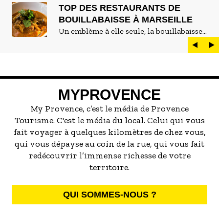
TOP DES RESTAURANTS DE
BOUILLABAISSE À MARSEILLE
Un emblème à elle seule, la bouillabaisse
est LE plat marseillais par excellence. On
peut d'ailleurs vite être submergé·e par la
marée de restaurants qui se vantent de
servir la meilleure...
MYPROVENCE
My Provence, c’est le média de Provence
Tourisme. C'est le média du local. Celui qui vous
fait voyager à quelques kilomètres de chez vous,
qui vous dépayse au coin de la rue, qui vous fait
redécouvrir l’immense richesse de votre
territoire.
QUI SOMMES-NOUS ?