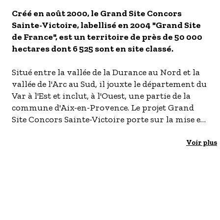
- Les établissements Accueil vélo
Créé en août 2000, le Grand Site Concors
Sainte-Victoire, labellisé en 2004 "Grand Site
LES OFFRES MYPROVENCE
de France", est un territoire de près de 50 000
S'inscrire à nos newsletters
hectares dont 6 525 sont en site classé.
Situé entre la vallée de la Durance au Nord et la
vallée de l'Arc au Sud, il jouxte le département du
Var à l'Est et inclut, à l'Ouest, une partie de la
commune d'Aix-en-Provence. Le projet Grand
Site Concors Sainte-Victoire porte sur la mise en
valeur et la protection du milieu naturel et
culturel et concerne 17 communes.
Voir plus