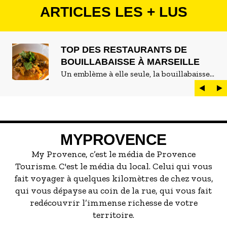
ARTICLES LES + LUS
TOP DES RESTAURANTS DE
BOUILLABAISSE À MARSEILLE
Un emblème à elle seule, la bouillabaisse
est LE plat marseillais par excellence. On
peut d'ailleurs vite être submergé·e par la
marée de restaurants qui se vantent de
servir la meilleure...
MYPROVENCE
My Provence, c’est le média de Provence
Tourisme. C'est le média du local. Celui qui vous
fait voyager à quelques kilomètres de chez vous,
qui vous dépayse au coin de la rue, qui vous fait
redécouvrir l’immense richesse de votre
territoire.