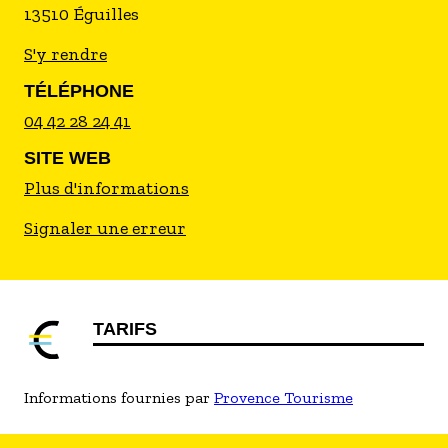
13510
Éguilles
Au sein du village, le jardin d'artiste de Max
S'y rendre
SAUZE, qui a reçu le label Jardin remarquable en
2004, également la tombe du poète Joachim
TÉLÉPHONE
Gasquet au cimetière du village.
04 42 28 24 41
SITE WEB
Plus d'informations
Signaler une erreur
TARIFS
Informations fournies par
Provence Tourisme