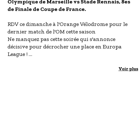
S'inscrire à nos newsletters
Olympique de Marseille vs Stade Rennais, 8es
de Finale de Coupe de France.
RDV ce dimanche à l'Orange Vélodrome pour le
dernier match de l'OM cette saison
Ne manquez pas cette soirée qui s'annonce
décisive pour décrocher une place en Europa
League !
Tous ensemble derrière l’équipe pour ce dernier
défi de la saison
Voir plus
Ne manquez pas ce grand final où l’intensité
sportive se mêlera à la ferveur incomparable du
public marseillais !