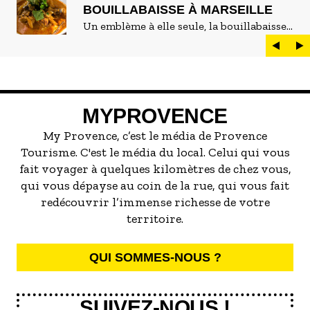
BOUILLABAISSE À MARSEILLE
Un emblème à elle seule, la bouillabaisse
est LE plat marseillais par excellence. On
peut d'ailleurs vite être submergé·e par la
marée de restaurants qui se vantent de
servir la meilleure...
MYPROVENCE
My Provence, c’est le média de Provence
Tourisme. C'est le média du local. Celui qui vous
fait voyager à quelques kilomètres de chez vous,
qui vous dépayse au coin de la rue, qui vous fait
redécouvrir l’immense richesse de votre
territoire.
QUI SOMMES-NOUS ?
SUIVEZ-NOUS !