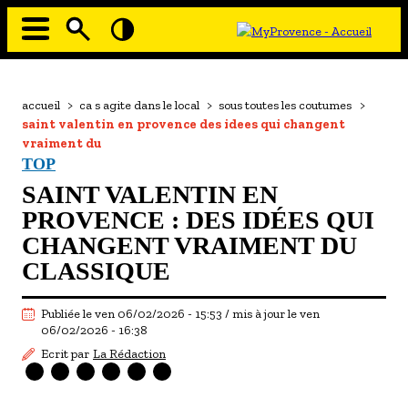
Aller
au
contenu
principal
EN MODE ECO
Navigation
principale
Fil
accueil
>
ca s agite dans le local
>
sous toutes les coutumes
>
À MOI LA CULTURE
d'Ariane
saint valentin en provence des idees qui changent
AU GRAND AIR
vraiment du
TOP
PASSEZ À TABLE
SAINT VALENTIN EN
SOUS TOUTES LES COUTUMES
PROVENCE : DES IDÉES QUI
CHANGENT VRAIMENT DU
TOURISME ET HANDICAP
CLASSIQUE
ENVIE DE BALADE
Publiée le ven 06/02/2026 - 15:53 / mis à jour le ven
L'AGENDA
06/02/2026 - 16:38
LES GUIDES TOURISTIQUES
Ecrit par
La Rédaction
LES OFFRES MYPROVENCE