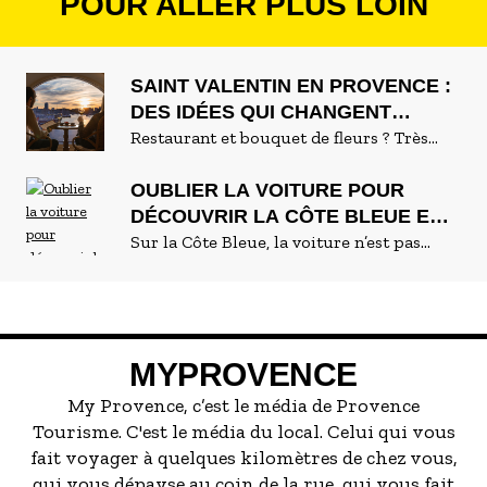
POUR ALLER PLUS LOIN
SAINT VALENTIN EN PROVENCE :
DES IDÉES QUI CHANGENT
VRAIMENT DU CLASSIQUE
Restaurant et bouquet de fleurs ? Très
peu pour vous. Pour cette Saint Valentin
en Provence, MyProvence a mis de côté les
OUBLIER LA VOITURE POUR
plans convenus pour ne garder que les
DÉCOUVRIR LA CÔTE BLEUE EN
bons. Ceux qui se vivent à deux, qui
TRAIN
Sur la Côte Bleue, la voiture n’est pas
surprennent un peu, et qui transforment
indispensable. Il suffit parfois de monter
vraiment le 14 février en souvenir qui
dans un train. Celui de la Côte Bleue relie
reste.
Marseille aux villages du littoral en
longeant la mer, au plus près de la roche.
MYPROVENCE
Ici, le voyage compte autant que la
destination. Entre tunnels et viaducs, la
My Provence, c’est le média de Provence
voie ferrée surgit sur des panoramas
Tourisme. C'est le média du local. Celui qui vous
qu’on n’attend pas. À bord, on oublie la
fait voyager à quelques kilomètres de chez vous,
circulation. On se laisse porter.
qui vous dépayse au coin de la rue, qui vous fait