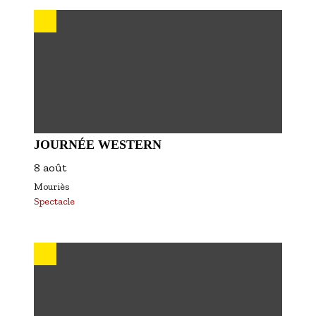
S'inscrire à nos newsletters
JOURNÉE WESTERN
8 août
Mouriès
Spectacle