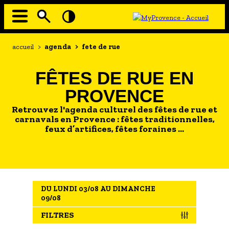
Aller
au
contenu
principal
EN MODE ECO
Navigation
Fil
accueil
>
agenda
>
fete de rue
principale
d'Ariane
À MOI LA CULTURE
FÊTES DE RUE EN
AU GRAND AIR
PROVENCE
PASSEZ À TABLE
Retrouvez l'agenda culturel des fêtes de rue et
SOUS TOUTES LES COUTUMES
carnavals en Provence : fêtes traditionnelles,
feux d’artifices, fêtes foraines ...
TOURISME ET HANDICAP
ENVIE DE BALADE
L'AGENDA
DU LUNDI 03/08 AU DIMANCHE
LES GUIDES TOURISTIQUES
09/08
LES OFFRES MYPROVENCE
FILTRES