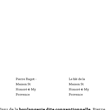
Pierre Ragot -
Le blé de la
Maison St
Maison St
Honoré
© My
Honoré
© My
Provence
Provence
Issu de la
boulangerie dite conventionnelle
, Pierre