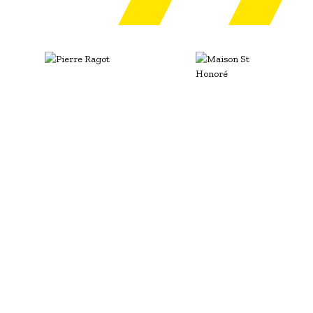
Image
Image