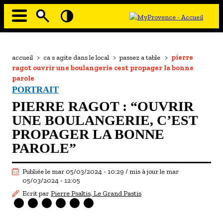
Aller
au
contenu
principal
EN MODE ECO
Navigation
principale
Fil
accueil
>
ca s agite dans le local
>
passez a table
>
pierre
À MOI LA CULTURE
d'Ariane
ragot ouvrir une boulangerie cest propager la bonne
AU GRAND AIR
parole
PORTRAIT
PASSEZ À TABLE
PIERRE RAGOT : “OUVRIR
SOUS TOUTES LES COUTUMES
UNE BOULANGERIE, C’EST
PROPAGER LA BONNE
TOURISME ET HANDICAP
PAROLE”
ENVIE DE BALADE
Publiée le mar 05/03/2024 - 10:29 / mis à jour le mar
L'AGENDA
05/03/2024 - 12:05
LES GUIDES TOURISTIQUES
Ecrit par
Pierre Psaltis, Le Grand Pastis
LES OFFRES MYPROVENCE