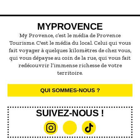
qu’ils ont acquis il y a un an et demi, ils
endroit qui maintient le lien social,
cultivent, transforment et accueillent,
promeut l’inclusivité, la solidarité et des
dans une démarche raisonnée de
habitudes durables. Voici une sélection
MYPROVENCE
permaculture. Rencontre.
d’adresses où l’on mange bien dans des
lieux qui font du bien autour d’eux.
My Provence, c’est le média de Provence
Tourisme. C'est le média du local. Celui qui vous
fait voyager à quelques kilomètres de chez vous,
qui vous dépayse au coin de la rue, qui vous fait
redécouvrir l’immense richesse de votre
territoire.
QUI SOMMES-NOUS ?
SUIVEZ-NOUS !