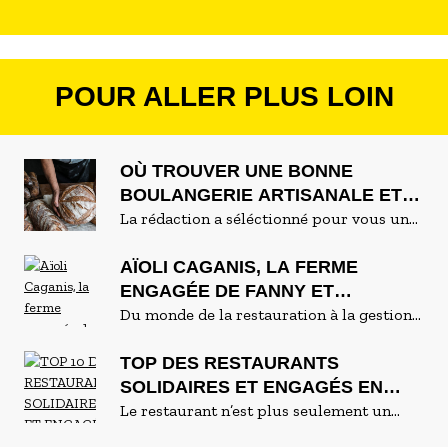
POUR ALLER PLUS LOIN
OÙ TROUVER UNE BONNE
BOULANGERIE ARTISANALE ET
BIO ?
La rédaction a séléctionné pour vous une
quinzaine d'adresses de boulangeries
artisanales et bio de Marseille à Aix-en-
AÏOLI CAGANIS, LA FERME
Provence en passant par Martigues, Saint-
ENGAGÉE DE FANNY ET
Martin de Crau, Ceyreste ou encore
CHRISTOPHE
Du monde de la restauration à la gestion
Tarascon.
d’une ferme agro-écologique, il n’y a
qu’un pas. C’est celui qu’ont fait Fanny et
TOP DES RESTAURANTS
Christophe en créant
SOLIDAIRES ET ENGAGÉS EN
Aïoli Caganis
, une
ferme pas comme les autres au cœur de
PROVENCE
Le restaurant n’est plus seulement un
Martigues. Sur ce terrain de 3 hectares
endroit où l’on mange, c’est aussi un