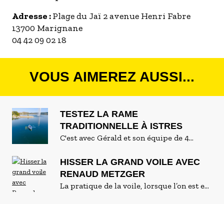
Adresse :
Plage du Jaï 2 avenue Henri Fabre
13700 Marignane
04 42 09 02 18
VOUS AIMEREZ AUSSI...
TESTEZ LA RAME
TRADITIONNELLE À ISTRES
C'est avec Gérald et son équipe de 4
rameuses que nous sommes partis
découvrir la rame traditionnelle sur
HISSER LA GRAND VOILE AVEC
l'étang de l'Olivier à Istres. On vous
RENAUD METZGER
raconte !
La pratique de la voile, lorsque l’on est en
situation de handicap, n’est pas une
activité facile d’accès, même au bord de la
Méditerranée. Pourtant, à l’image de