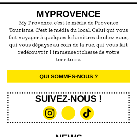
l’association « Voiles au Large » et de la
MYPROVENCE
Société Nautique de la Ciotat, de
nombreuses structures existent. Suivez
My Provence, c’est le média de Provence
l’un de nos rédacteurs Renaud Metzger
Tourisme. C'est le média du local. Celui qui vous
pour un baptême immersif.
fait voyager à quelques kilomètres de chez vous,
qui vous dépayse au coin de la rue, qui vous fait
redécouvrir l’immense richesse de votre
territoire.
QUI SOMMES-NOUS ?
SUIVEZ-NOUS !