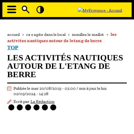
Aller
au
contenu
principal
EN MODE ECO
Navigation
principale
Fil
accueil
>
ca s agite dans le local
>
mouillez le maillot
>
les
À MOI LA CULTURE
d'Ariane
activites nautiques autour de letang de berre
AU GRAND AIR
TOP
LES ACTIVITÉS NAUTIQUES
PASSEZ À TABLE
AUTOUR DE L'ETANG DE
SOUS TOUTES LES COUTUMES
BERRE
TOURISME ET HANDICAP
Publiée le mar 20/08/2019 - 02:00 / mis à jour le lun
ENVIE DE BALADE
02/09/2024 - 14:28
Ecrit par
La Rédaction
L'AGENDA
LES GUIDES TOURISTIQUES
LES OFFRES MYPROVENCE