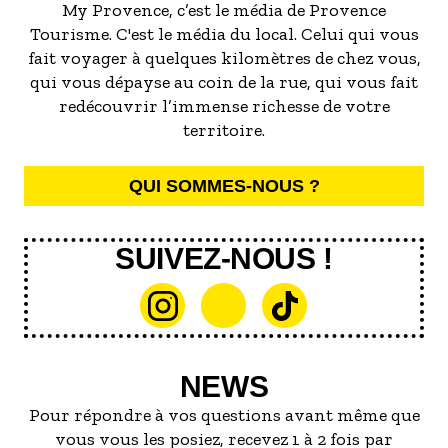
trésor : une ressource vitale, un refuge de
Expositions immersives, récits
My Provence, c’est le média de Provence
biodiversité, un espace de liberté où
méditerranéens, regards sur le vivant ou
Tourisme. C'est le média du local. Celui qui vous
l’homme et la nature se retrouvent enfin.
sur l’histoire des ports : la ville ne
fait voyager à quelques kilomètres de chez vous,
manque pas d’idées pour réchauffer les
qui vous dépayse au coin de la rue, qui vous fait
esprits.
redécouvrir l’immense richesse de votre
Découvrez notre top des expos à ne pas
territoire.
manquer cet hiver à Marseille.
QUI SOMMES-NOUS ?
SUIVEZ-NOUS !
NEWS
Pour répondre à vos questions avant même que
vous vous les posiez, recevez 1 à 2 fois par