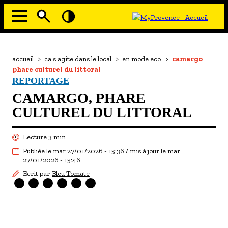
Aller
au
contenu
principal
EN MODE ECO
Navigation
principale
Fil
accueil
>
ca s agite dans le local
>
en mode eco
>
camargo
À MOI LA CULTURE
d'Ariane
phare culturel du littoral
AU GRAND AIR
REPORTAGE
CAMARGO, PHARE
PASSEZ À TABLE
CULTUREL DU LITTORAL
SOUS TOUTES LES COUTUMES
Lecture 3 min
TOURISME ET HANDICAP
Publiée le mar 27/01/2026 - 15:36 / mis à jour le mar
ENVIE DE BALADE
27/01/2026 - 15:46
Ecrit par
Bleu Tomate
L'AGENDA
LES GUIDES TOURISTIQUES
LES OFFRES MYPROVENCE