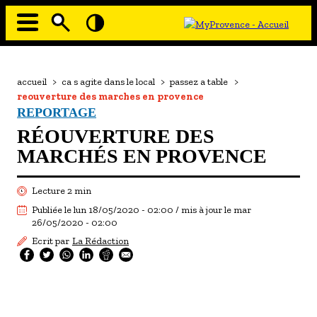
Aller
au
contenu
principal
EN MODE ECO
Navigation
principale
Fil
accueil
>
ca s agite dans le local
>
passez a table
>
À MOI LA CULTURE
d'Ariane
reouverture des marches en provence
AU GRAND AIR
REPORTAGE
RÉOUVERTURE DES
PASSEZ À TABLE
MARCHÉS EN PROVENCE
SOUS TOUTES LES COUTUMES
Lecture 2 min
TOURISME ET HANDICAP
Publiée le lun 18/05/2020 - 02:00 / mis à jour le mar
ENVIE DE BALADE
26/05/2020 - 02:00
Ecrit par
La Rédaction
L'AGENDA
LES GUIDES TOURISTIQUES
LES OFFRES MYPROVENCE