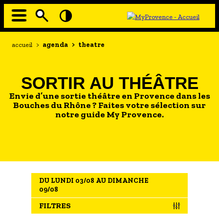
Aller
au
contenu
principal
EN MODE ECO
Navigation
Fil
accueil
>
agenda
>
theatre
principale
d'Ariane
À MOI LA CULTURE
AU GRAND AIR
SORTIR AU THÉÂTRE
PASSEZ À TABLE
Envie d’une sortie théâtre en Provence dans les
Bouches du Rhône ? Faites votre sélection sur
SOUS TOUTES LES COUTUMES
notre guide My Provence.
TOURISME ET HANDICAP
ENVIE DE BALADE
L'AGENDA
DU LUNDI 03/08 AU DIMANCHE
LES GUIDES TOURISTIQUES
09/08
LES OFFRES MYPROVENCE
FILTRES