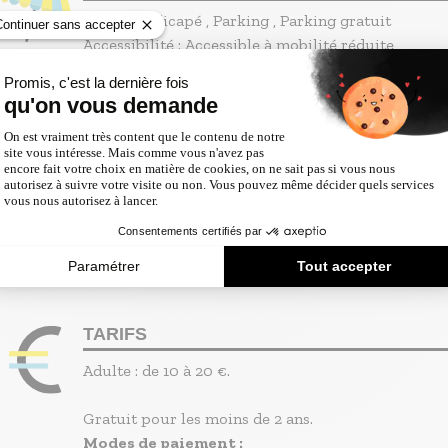
mutation, sans jamais cesser d’interroger ce qui deme
Accès handicapé
Parking
Parking gratuit
: l’attachement, la résistance, le sentiment
Accessibilité :
Accessible à mobilité réduite
d’appartenance. Entre mémoire familiale et récit collect
Nous le Red Star compose une fresque sensible où le
football devient un prisme pour lire le monde.
LABELS & CLASSEMENTS
Indoor (intérieur)
OUVERTURE
Mercredi 9 décembre 2026 de 20h30 à 22h.
TARIFS
Adulte : de 10 à 20 €.
Gratuit pour les moins de 2 ans.
Modes de paiement :