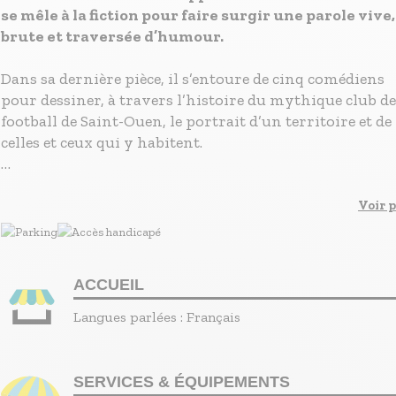
se mêle à la fiction pour faire surgir une parole vive,
brute et traversée d’humour.
Dans sa dernière pièce, il s’entoure de cinq comédiens
pour dessiner, à travers l’histoire du mythique club d
football de Saint-Ouen, le portrait d’un territoire et de
celles et ceux qui y habitent.
À mi-chemin entre fiction théâtrale, récit intime et
parole documentaire, l’auteur explore ce que ce club
Voir p
raconte de la ville et de ses habitants : ceux qui y sont n
ceux qui y vivent, ceux qui arrivent. De leurs récits, ce
des tribunes et de la rue, se dessine une histoire collect
ACCUEIL
faite de fidélités, de ruptures, de mythes et de
contradictions. Le spectacle fait entendre les voix d’un
Langues parlées :
Français
communauté mouvante : anciens, nouveaux, fidèles,
passants. Il traverse les transformations d’une ville
populaire, longtemps ouvrière et engagée, aujourd’hui
SERVICES & ÉQUIPEMENTS