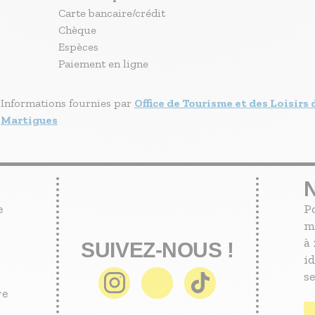
Carte bancaire/crédit
Chèque
Espèces
Paiement en ligne
Informations fournies par
Office de Tourisme et des Loisirs 
Martigues
e
P
m
à 
SUIVEZ-NOUS !
id
se
re