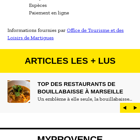
Espèces
Paiement en ligne
Informations fournies par
Office de Tourisme et des
Loisirs de Martigues
ARTICLES LES + LUS
TOP DES RESTAURANTS DE
BOUILLABAISSE À MARSEILLE
Un emblème à elle seule, la bouillabaisse
est LE plat marseillais par excellence. On
peut d'ailleurs vite être submergé·e par la
marée de restaurants qui se vantent de
servir la meilleure...
MYPROVENCE