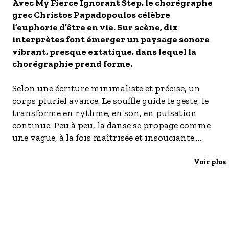
S'inscrire à nos newsletters
Avec My Fierce Ignorant Step, le chorégraphe
grec Christos Papadopoulos célèbre
l’euphorie d’être en vie. Sur scène, dix
interprètes font émerger un paysage sonore
vibrant, presque extatique, dans lequel la
chorégraphie prend forme.
Selon une écriture minimaliste et précise, un
corps pluriel avance. Le souffle guide le geste, le
transforme en rythme, en son, en pulsation
continue. Peu à peu, la danse se propage comme
une vague, à la fois maîtrisée et insouciante.
Nourrie par l’influence de l’œuvre monumentale
Axion Esti de Mikis Theodorakis sur un poème
Voir plus
d’Odysséas Elytis, la pièce explore moins la
musique elle-même que les paysages intimes et
collectifs qu’elle fait surgir. Face à un présent
traversé par des incertitudes politiques et
environnementales, My Fierce Ignorant Step