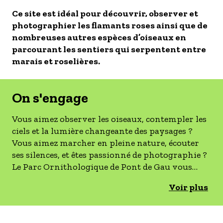
- Les établissements Accueil vélo
Ce site est idéal pour découvrir, observer et
photographier les flamants roses ainsi que de
LES OFFRES MYPROVENCE
nombreuses autres espèces d’oiseaux en
S'inscrire à nos newsletters
parcourant les sentiers qui serpentent entre
marais et roselières.
On s'engage
Vous aimez observer les oiseaux, contempler les
ciels et la lumière changeante des paysages ?
Vous aimez marcher en pleine nature, écouter
ses silences, et êtes passionné de photographie ?
Le Parc Ornithologique de Pont de Gau vous
invite à capturer des instants uniques au cœur
Voir plus
de la nature, offrant « un concentré de Camargue
». Réputée pour sa biodiversité unique, la
Camargue est un véritable paradis pour les