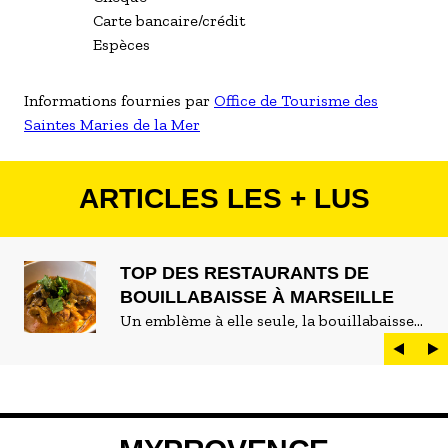
Carte bancaire/crédit
Espèces
Informations fournies par
Office de Tourisme des
Saintes Maries de la Mer
ARTICLES LES + LUS
TOP DES RESTAURANTS DE
BOUILLABAISSE À MARSEILLE
Un emblème à elle seule, la bouillabaisse
est LE plat marseillais par excellence. On
peut d'ailleurs vite être submergé·e par la
marée de restaurants qui se vantent de
servir la meilleure...