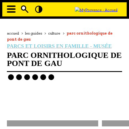
Aller
au
contenu
principal
EN MODE ECO
Navigation
principale
Fil
accueil
>
les guides
>
culture
>
parc ornithologique de
À MOI LA CULTURE
d'Ariane
pont de gau
AU GRAND AIR
PARCS ET LOISIRS EN FAMILLE - MUSÉE
PARC ORNITHOLOGIQUE DE
PASSEZ À TABLE
PONT DE GAU
SOUS TOUTES LES COUTUMES
TOURISME ET HANDICAP
ENVIE DE BALADE
L'AGENDA
LES GUIDES TOURISTIQUES
- Les hébergements
Image
Image
- Les restaurants