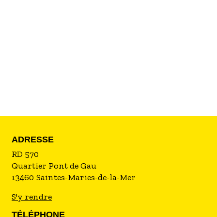
oiseaux, qui évoluent ici en toute liberté. De
toutes les couleurs, plumages, tailles et présents
en toute saison... Sarcelles d'hiver, bécassines des
marais, martins-pêcheurs, cigognes blanches,
hérons crabiers, milans noirs et bien sûr, les
majestueux flamants roses. Ne manquez pas en
hiver les grands rassemblements de cet
emblématique échassier, un spectacle
inoubliable.
ADRESSE
RD 570
Quartier Pont de Gau
13460
Saintes-Maries-de-la-Mer
S'y rendre
TÉLÉPHONE