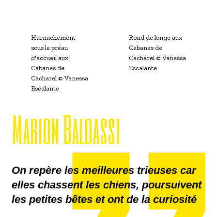
Harnachement
Rond de longe aux
sous le préau
Cabanes de
d'accueil aux
Cacharel
© Vanessa
Cabanes de
Escalante
Cacharel
© Vanessa
Escalante
Marion Baldassi
On repère les meilleures trieuses car
elles chassent les chiens, poursuivent
les petites bêtes et ont de la curiosité