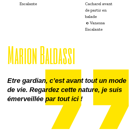
Escalante
Cacharel avant
de partir en
balade
© Vanessa
Escalante
Marion Baldassi
Etre gardian, c’est avant tout un mode
de vie. Regardez cette nature, je suis
émerveillée par tout ici !