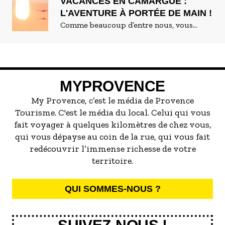
sauvage, découvrez avec nous ce lieu
façonnées par les rizières. Lovée sur la
VACANCES EN CAMARGUE :
d’exception et cette famille peu
rive gauche du Petit-Rhône au coeur du
L'AVENTURE À PORTÉE DE MAIN !
commune
Parc régional naturel de Camargue,
Comme beaucoup d’entre nous, vous
.
découvrez la Maison du Riz, fruit de
recherchez la nature et les grands espaces
l’énergie débordante de la famille Rozière
pour vos prochaines vacances d'été en
animée par une passion commune :
famille ? Inutile de traverser l’Atlantique
partager leur amour du riz de Camargue
pour cela. En Provence, nous avons la
MYPROVENCE
et de son terroir atypique.
Camargue !
My Provence, c’est le média de Provence
Tourisme. C'est le média du local. Celui qui vous
fait voyager à quelques kilomètres de chez vous,
qui vous dépayse au coin de la rue, qui vous fait
redécouvrir l’immense richesse de votre
territoire.
QUI SOMMES-NOUS ?