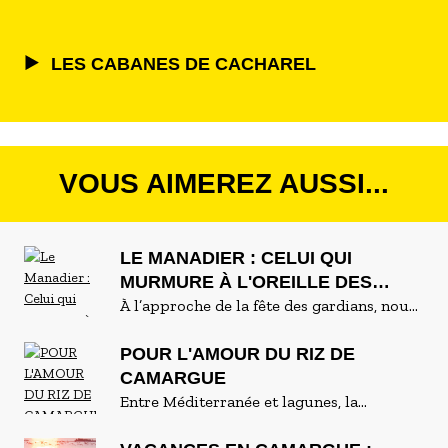
LES CABANES DE CACHAREL
VOUS AIMEREZ AUSSI...
LE MANADIER : CELUI QUI
MURMURE À L'OREILLE DES
TAUREAUX
À l’approche de la fête des gardians, nous
avons voulu plonger au cœur d'une
manade : un élevage de taureaux de
POUR L'AMOUR DU RIZ DE
Camargue. La famille Guillot nous a
CAMARGUE
ouvert les portes de la sienne, la manade
Entre Méditerranée et lagunes, la
de Méjanes. Entre traditions et nature
Camargue fascine par ses vastes étendues