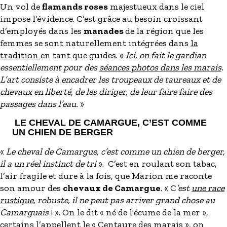
Un vol de
flamands roses
majestueux dans le ciel
impose l’évidence. C’est grâce au besoin croissant
d’employés dans les
manades
de la région que les
femmes se sont naturellement intégrées dans
la
tradition
en tant que guides. «
Ici, on fait le gardian
essentiellement pour des
séances photos dans les marais
.
L’art consiste à encadrer les troupeaux de taureaux et de
chevaux en liberté, de les diriger, de leur faire faire des
passages dans l’eau.
»
LE CHEVAL DE CAMARGUE, C’EST COMME
UN CHIEN DE BERGER
«
Le cheval de Camargue, c’est comme un chien de berger,
il a un réel instinct de tri
». C’est en roulant son tabac,
l’air fragile et dure à la fois, que Marion me raconte
son amour des
chevaux de Camargue
. « C
’est
une race
rustique
, robuste, il ne peut pas arriver grand chose au
Camarguais
! ». On le dit « né de l'écume de la mer »,
certains l’appellent le « Centaure des marais », on