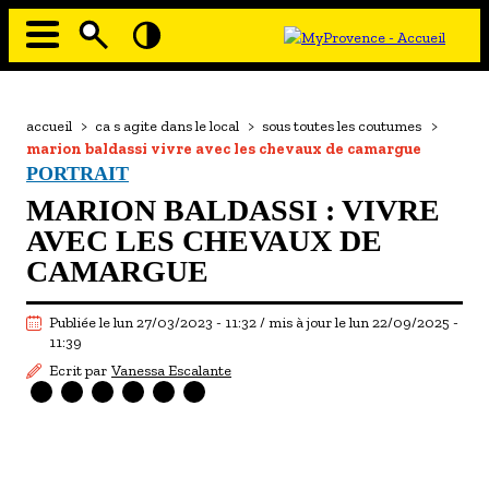
Aller
au
contenu
principal
EN MODE ECO
Navigation
principale
Fil
accueil
>
ca s agite dans le local
>
sous toutes les coutumes
>
À MOI LA CULTURE
d'Ariane
marion baldassi vivre avec les chevaux de camargue
AU GRAND AIR
PORTRAIT
MARION BALDASSI : VIVRE
PASSEZ À TABLE
AVEC LES CHEVAUX DE
SOUS TOUTES LES COUTUMES
CAMARGUE
TOURISME ET HANDICAP
Publiée le lun 27/03/2023 - 11:32 / mis à jour le lun 22/09/2025 -
ENVIE DE BALADE
11:39
Ecrit par
Vanessa Escalante
L'AGENDA
LES GUIDES TOURISTIQUES
LES OFFRES MYPROVENCE