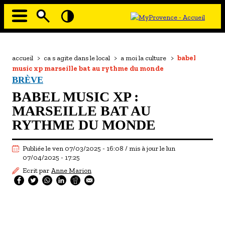
Aller
au
contenu
principal
EN MODE ECO
Navigation
principale
Fil
accueil
>
ca s agite dans le local
>
a moi la culture
>
babel
À MOI LA CULTURE
d'Ariane
music xp marseille bat au rythme du monde
AU GRAND AIR
BRÈVE
BABEL MUSIC XP :
PASSEZ À TABLE
MARSEILLE BAT AU
SOUS TOUTES LES COUTUMES
RYTHME DU MONDE
TOURISME ET HANDICAP
Publiée le ven 07/03/2025 - 16:08 / mis à jour le lun
ENVIE DE BALADE
07/04/2025 - 17:25
Ecrit par
Anne Marion
L'AGENDA
LES GUIDES TOURISTIQUES
LES OFFRES MYPROVENCE