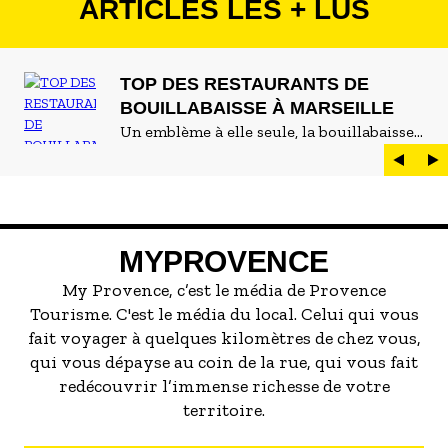
ARTICLES LES + LUS
va falloir être encore un peu patient avant
de ressortir les maillots. Mais pas de
panique on a de quoi vous remonter le
moral avec une sélection des plus belles
TOP DES RESTAURANTS DE
expo de l'hiver.
BOUILLABAISSE À MARSEILLE
Un emblème à elle seule, la bouillabaisse
est LE plat marseillais par excellence. On
peut d'ailleurs vite être submergé·e par la
marée de restaurants qui se vantent de
servir la meilleure...
MYPROVENCE
My Provence, c’est le média de Provence
Tourisme. C'est le média du local. Celui qui vous
fait voyager à quelques kilomètres de chez vous,
qui vous dépayse au coin de la rue, qui vous fait
redécouvrir l’immense richesse de votre
territoire.