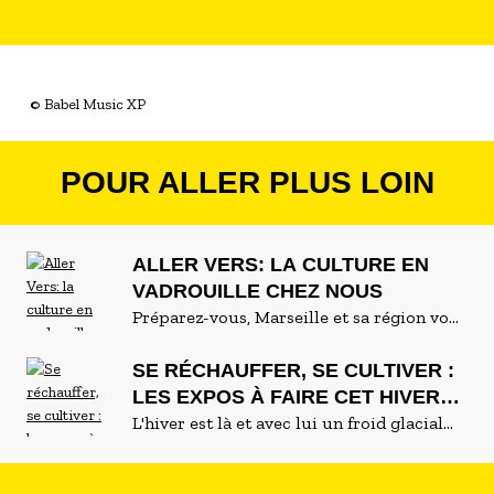
© Babel Music XP
POUR ALLER PLUS LOIN
ALLER VERS: LA CULTURE EN
VADROUILLE CHEZ NOUS
Préparez-vous, Marseille et sa région vont
se transformer en immense terrain de jeu
artistique. De mars à décembre, Les
SE RÉCHAUFFER, SE CULTIVER :
Théâtres de Marseille vous invitent à un
LES EXPOS À FAIRE CET HIVER
festival pas comme les autres : Aller Vers,
EN PROVENCE
L'hiver est là et avec lui un froid glacial
une série de spectacles vivants 100%
qui ne nous quitte plus. Elles sont loin
gratuits.
nos claquettes au bord de la piscine et il