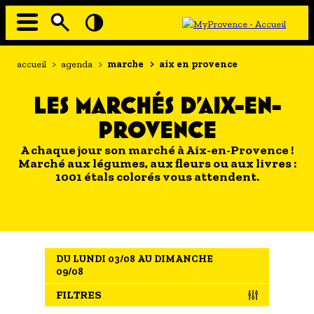
Aller
au
contenu
principal
EN MODE ECO
Navigation
Fil
accueil
>
agenda
>
marche
>
aix en provence
principale
d'Ariane
À MOI LA CULTURE
LES MARCHÉS D'AIX-EN-
AU GRAND AIR
PROVENCE
PASSEZ À TABLE
A chaque jour son marché à Aix-en-Provence !
SOUS TOUTES LES COUTUMES
Marché aux légumes, aux fleurs ou aux livres :
1001 étals colorés vous attendent.
TOURISME ET HANDICAP
ENVIE DE BALADE
L'AGENDA
DU LUNDI 03/08 AU DIMANCHE
LES GUIDES TOURISTIQUES
09/08
LES OFFRES MYPROVENCE
FILTRES